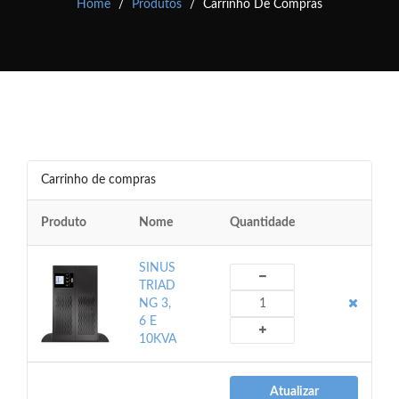
Home
Produtos
Carrinho De Compras
Carrinho de compras
Produto
Nome
Quantidade
SINUS
TRIAD
NG 3,
6 E
10KVA
Atualizar