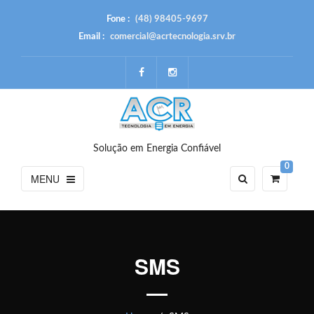
Fone :
(48) 98405-9697
Email :
comercial@acrtecnologia.srv.br
Solução em Energia Confiável
0
MENU
SMS