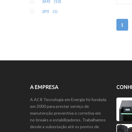
SMS
(10)
SPS
(1)
1
A EMPRESA
CONH
A ACR Tecnologia em Energia foi fundada
em 2000 para prestar serviço de
manutenção preventiva e corretiva em
no-breaks e estabilizadores. Trabalhamos
desde a subestação até os pontos de