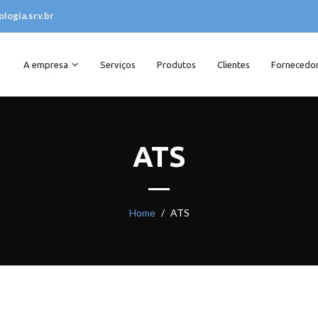
logia.srv.br
A empresa
Serviços
Produtos
Clientes
Fornecedo
ATS
Home
ATS