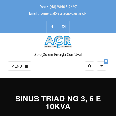
Fone :
(48) 98405-9697
Email :
comercial@acrtecnologia.srv.br
Solução em Energia Confiável
0
MENU
SINUS TRIAD NG 3, 6 E
10KVA