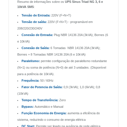
Resumo de informações sobre os
UPS Sinus Triad NG 3, 6 e
10kVA SMS
:
Tensão de Entrada:
220V (F+N+T)
Tensão de saída:
220V (F+N+T) - programável em
208/220/230/240V
Conexão de Entrada:
Plug NBR 14136 20A (3kVA); Bornes (6
e 10kVA)
Conexão de Saída:
6 Tomadas NBR 14136 20A (3kVA);
Bornes + 8 Tomadas NBR 14136 20A (6 e 10kVA)
Paralelismo:
permite configuração de paralelismo redundante
(N+1) ou soma de potência (N+0) de até 3 unidades. (Disponível
para a potência de 10kVA).
Frequência:
50 / 60Hz
Fator de Potencia de Saída:
0,9 (3kVA); 1,0 (6kVA); 0,8
(10kVA)
Tempo de Transferência:
Zero
Bypass:
Automático e Manual
Função Economia de Energia:
aumenta a eficiência do
sistema, reduzindo o consumo de energia elétrica
DC Start:
Permite ser ligado na ausência de rede elétrica