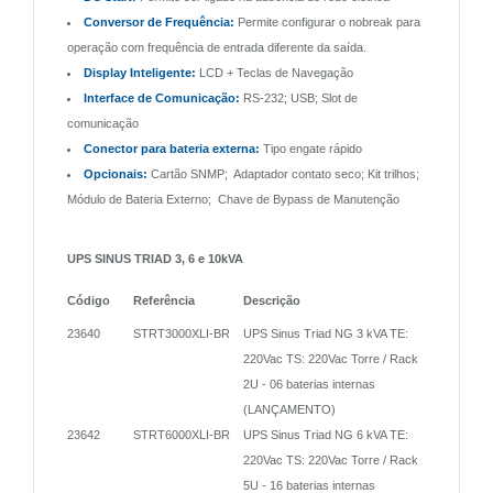
Conversor de Frequência:
Permite configurar o nobreak para
operação com frequência de entrada diferente da saída.
Display Inteligente:
LCD + Teclas de Navegação
Interface de Comunicação:
RS-232; USB; Slot de
comunicação
Conector para bateria externa:
Tipo engate rápido
Opcionais:
Cartão SNMP; Adaptador contato seco; Kit trilhos;
Módulo de Bateria Externo; Chave de Bypass de Manutenção
UPS SINUS TRIAD 3, 6 e 10kVA
Código
Referência
Descrição
23640
STRT3000XLI-BR
UPS Sinus Triad NG 3 kVA TE:
220Vac TS: 220Vac Torre / Rack
2U - 06 baterias internas
(LANÇAMENTO)
23642
STRT6000XLI-BR
UPS Sinus Triad NG 6 kVA TE:
220Vac TS: 220Vac Torre / Rack
5U - 16 baterias internas