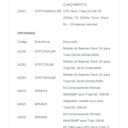
(LANÇAMENTO)
23651
STRT10000XLI-BR
UPS Sinus Triad 10 kVA TE:
220Vac TS: 220Vac Torre / Rack
6U - 20 baterias internas
OPCIONAIS
Código
Referência
Descrição
Módulo de Baterias Rack 3U para
62235
STRT240XLBP
Triad 10kVA 240Vdc/09Ah
Módulo de Baterias Rack 2U para
62282
STRT72XLBP
Triad NG 3kVA 72Vdc/09Ah
Módulo de Baterias Rack 2U para
62283
STRT192XLBP
Triad NG 6kVA 192Vdc/09Ah
Kit Gerenciamento Remoto
64019
AP64019
Wb/SNMP para Triad NG 3/6kVA
Adaptador contato seco para
64020
AP64020
Triad NG 3/6kVA
Kit Gerenciamento Remoto
64030
AP64030
Web/SNMP para Triad 10kVA
Kit Trilho para UPS Sinus Triad 3-