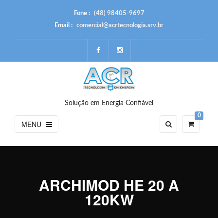
Fone :
(48) 98405-9697
Email :
comercial@acrtecnologia.srv.br
Solução em Energia Confiável
0
MENU
ARCHIMOD HE 20 A
120KW