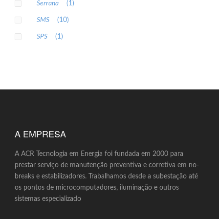
Serrana
(1)
SMS
(10)
SPS
(1)
A EMPRESA
A ACR Tecnologia em Energia foi fundada em 2000 para
prestar serviço de manutenção preventiva e corretiva em no-
breaks e estabilizadores. Trabalhamos desde a subestação até
os pontos de microcomputadores, iluminação e outros
sistemas especializado