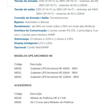
Tensão de entrada:
220V (F+N+T) ou 380V (3F+N+T) - sistemas até 40kW
380V (3F+N+T) - sistemas de 60 a 120kW
Tensão de saída:
220V (F+N+T) ou 380V (3F+N+T) - sistemas até 40kW
380V (3F+N+T) - sistemas de 60 a 120kW
Conexão de Entrada / Saída:
Terminal bornes
Bypass:
Automático e Manual
Rendimento:
até 96% em modo online e 99% em modo alta eficiência
Interface de Comunicação:
2 portas seriais RS-232, 1 porta lógica, 5 portas 
seco, 2 portas para interface SNMP
Sobrecarga:
10 minutos a 115% e 1 minuto a 135%
Display Inteligente:
LCD e LEDs
Opcional:
Cartão Web/SNMP
MODELOS UPS ARCHIMOD HE
Código Descrição
68030 Gabinete UPS Archimod HE 40kW - 380V
68031 Gabinete UPS Archimod HE 60kW - 380V
68032 Gabinete UPS Archimod HE 120kW - 380V
ACESSÓRIOS
Código Descrição
68106 Módulo de Potência HE 6,7 kW
68092 Kit 3 Cover para Módulos de Potência